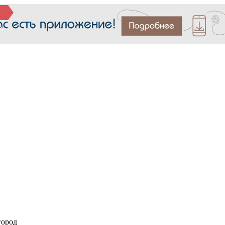
А
город