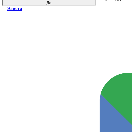
Да
Элиста