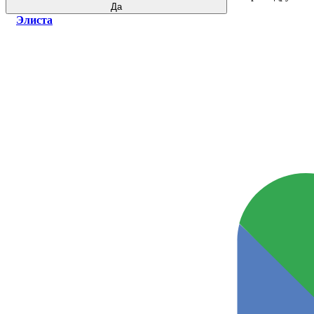
Да
Элиста