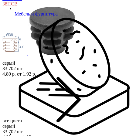
38П
СВ
Мебель и фурнитура
Ø38
5
27
серый
33 702 шт
4,80 р.
от 1,92 р.
все цвета
серый
33 702 шт