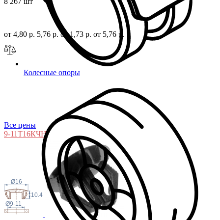
8 267 шт
от 4,80 р.
5,76 р.
от 1,73 р.
от 5,76 р.
Колесные опоры
Все цены
9-11Т16КЧН
Ø16
10.4
Ø9-11