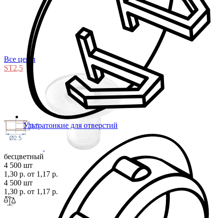
Все цены
ST2
,5
Ультратонкие для отверстий
3.5
Ø2.5
бесцветный
4 500 шт
1,30 р.
от 1,17 р.
4 500 шт
1,30 р.
от 1,17 р.