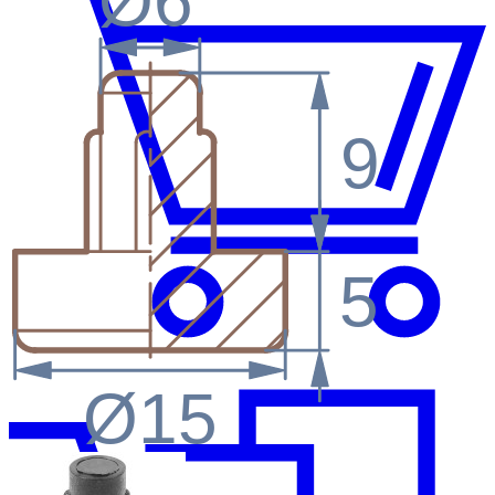
Ø6
9
5
Ø15