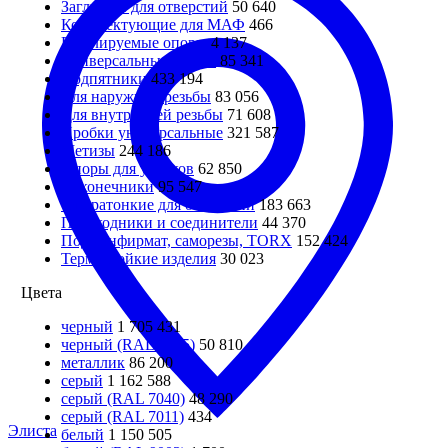
Заглушки для отверстий
50 640
Комплектующие для МАФ
466
Регулируемые опоры
4 137
Универсальные опоры
85 341
Подпятники
433 194
Для наружной резьбы
83 056
Для внутренней резьбы
71 608
Пробки универсальные
321 587
Метизы
244 186
Опоры для уголков
62 850
Наконечники
95 547
Ультратонкие для отверстий
183 663
Переходники и соединители
44 370
Под конфирмат, саморезы, TORX
152 424
Термостойкие изделия
30 023
Цвета
черный
1 705 431
черный (RAL 9005)
50 810
металлик
86 200
серый
1 162 588
серый (RAL 7040)
48 290
серый (RAL 7011)
434
Элиста
белый
1 150 505