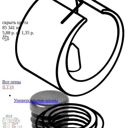
скрыть цвета
85 341 шт
5,88 р.
от 1,35 р.
Все цены
ILT
18
Универсальные опоры
Ø18
5
12