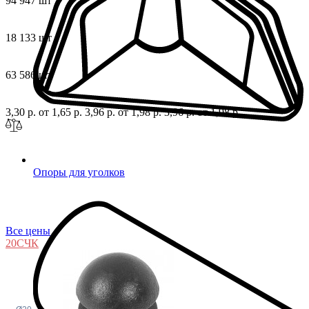
94 947 шт
18 133 шт
63 586 шт
3,30 р.
от 1,65 р.
3,96 р.
от 1,98 р.
3,96 р.
от 1,98 р.
Опоры для уголков
Все цены
20С
ЧК