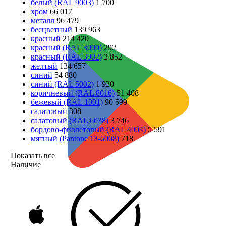
белый (RAL 9003)
1 700
хром
66 017
металл
96 479
бесцветный
139 963
красный
214 420
красный (RAL 3000)
292
красный (RAL 3002)
2 852
желтый
134 657
синий
54 880
синий (RAL 5002)
1 920
коричневый (RAL 8016)
51 408
бежевый (RAL 1001)
90 599
салатовый
308
салатовый (RAL 6038)
3 746
бордово-фиолетовый (RAL 4004)
5 591
мятный (Pantone 13-6008)
718
Показать все
Наличие