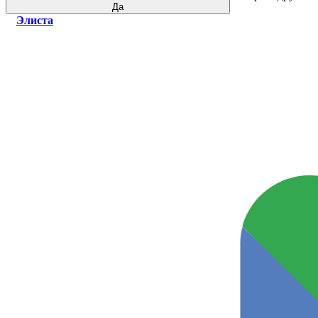
Да
Элиста