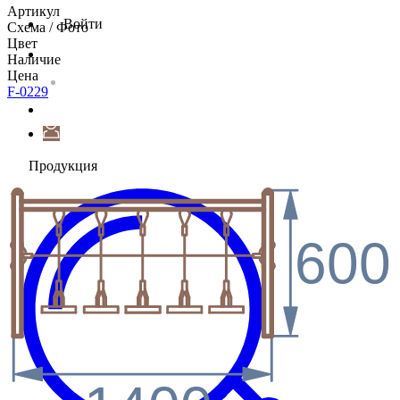
Артикул
Войти
Схема / Фото
Цвет
Наличие
Цена
F-0229
Продукция
600