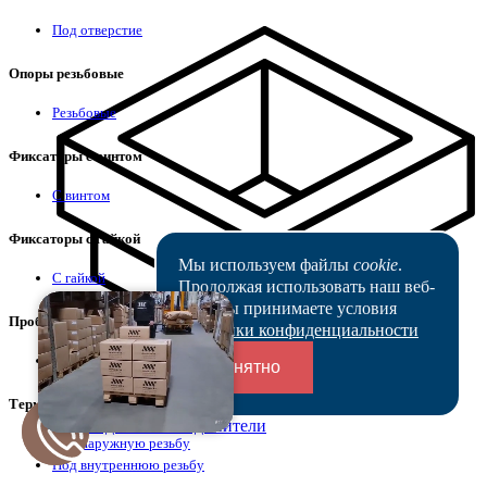
Под отверстие
Опоры резьбовые
Резьбовые
Фиксаторы с винтом
С винтом
Фиксаторы с гайкой
Мы используем файлы
cookie
.
С гайкой
Продолжая использовать наш веб-
сайт, вы принимаете условия
Пробки универсальные
Политики конфиденциальности
Пробки
Понятно
Термостойкие изделия
Переходники и соединители
Под наружную резьбу
Под внутреннюю резьбу