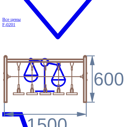
Все цены
F-0201
600
1500