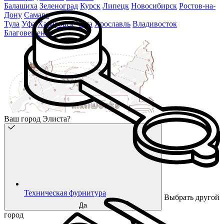
Балашиха
Зеленоград
Курск
Липецк
Новосибирск
Ростов-на-
Дону
Самара
Тула
Уфа
Хабаровск
Чита
Ярославль
Владивосток
Благовещенск
Ваш город Элиста?
Техническая фурнитура
Выбрать другой
Да
город