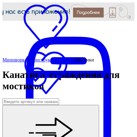
Миниворкс
/
Конструкции МАФ
/
Мостики
Канатные ограждения для
мостиков