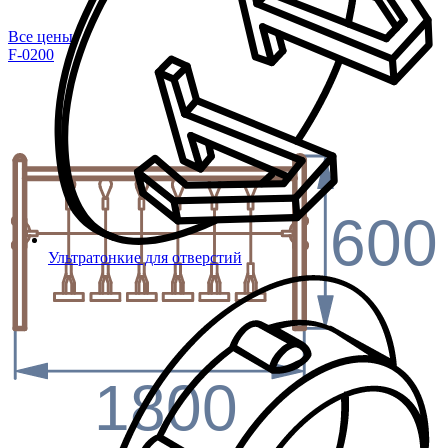
Все цены
F-0200
600
Ультратонкие для отверстий
1800