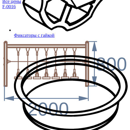
Все цены
F-0016
Фиксаторы с гайкой
800
2000