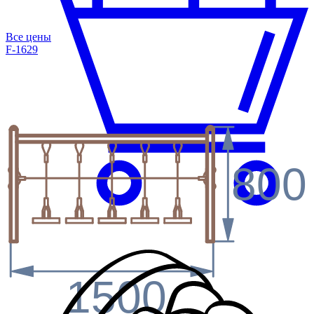
Все цены
F-1629
800
1500