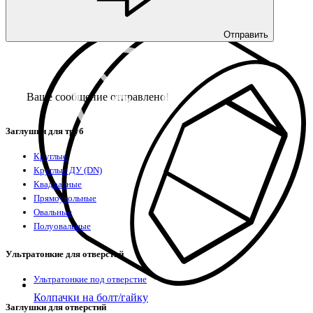
Фетры, войлок, резина
Отправить
Ваше сообщение отправлено!
Заглушки для труб
Круглые
Круглые ДУ (DN)
Квадратные
Прямоугольные
Овальные
Полуовальные
Ультратонкие для отверстий
Ультратонкие под отверстие
Колпачки на болт/гайку
Заглушки для отверстий