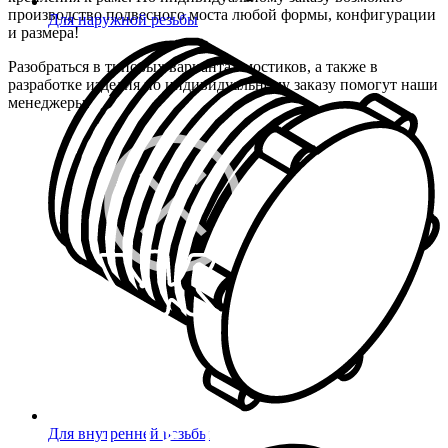
производство подвесного моста любой формы, конфигурации
Для наружной резьбы
и размера!
Разобраться в типовых вариантах мостиков, а также в
разработке изделия по индивидуальному заказу помогут наши
менеджеры.
Для внутренней резьбы