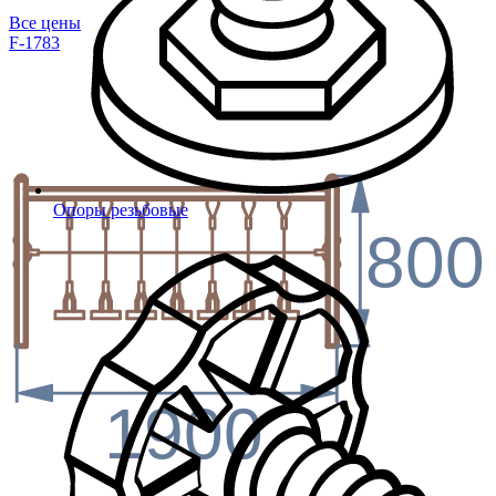
Все цены
F-1783
Опоры резьбовые
800
1900