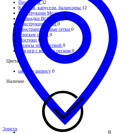
Пирамиды
32
Качалки, карусели, балансиры
12
Конструкции Модуль
0
Площадки ВОРКАУТ
0
Конструкции Река
0
Пространственные сетки
0
Плоские сетки
0
Мостики
0
Полосы препятствий
0
Для игр с водой и песком
0
Цвета
цвет по запросу
0
Наличие
Элиста
В