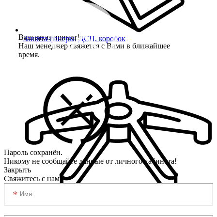
Ваш заказ принят!
Защита фанеры, ДСП, коробок
Наш менеджер свяжется с Вами в ближайшее
время.
Пароль сохранён.
Никому не сообщайте данные от личного кабинета!
Закрыть
Свяжитесь с нами