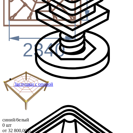
2340
Заглушки с опорой
синий/белый
0 шт
от 32 800,00 р.