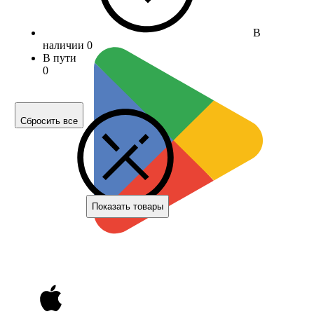
В
наличии
0
В пути
0
Сбросить все
Показать товары