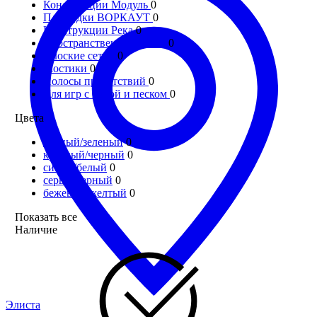
Конструкции Модуль
0
Площадки ВОРКАУТ
0
Конструкции Река
0
Пространственные сетки
0
Плоские сетки
0
Мостики
0
Полосы препятствий
0
Для игр с водой и песком
0
Цвета
черный/зеленый
0
красный/черный
0
синий/белый
0
серый/черный
0
бежевый/желтый
0
Показать все
Наличие
Элиста