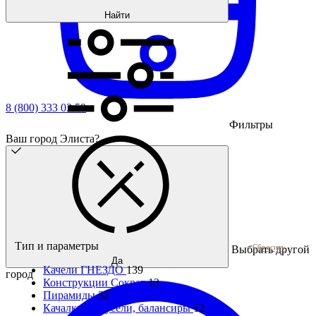
Найти
8 (800) 333 03 59
Фильтры
Ваш город Элиста?
Тип и параметры
Сбросить
Выбрать другой
Да
Качели ГНЕЗДО
139
город
Конструкции Сократ
13
Пирамиды
32
Качалки, карусели, балансиры
12