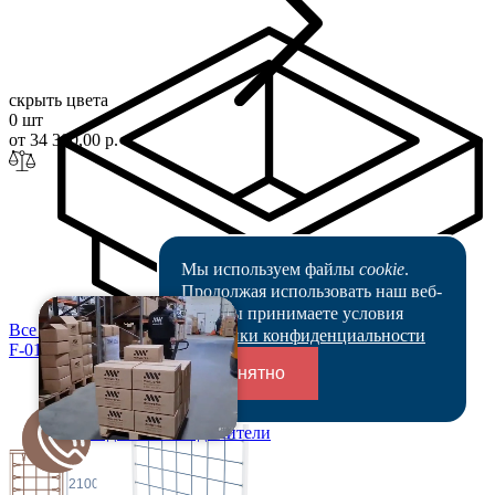
скрыть цвета
0 шт
от 34 300,00 р.
Мы используем файлы
cookie
.
Продолжая использовать наш веб-
сайт, вы принимаете условия
Все цены
Политики конфиденциальности
F-0199-4w
Понятно
Переходники и соединители
2100