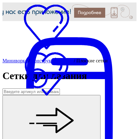
Миниворкс
/
Конструкции МАФ
/
Плоские сетки
Сетки для лазания