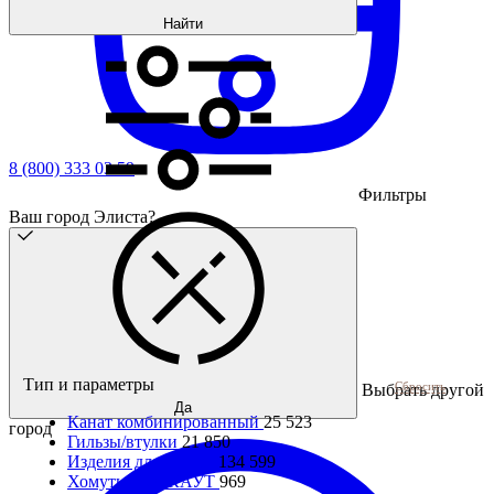
Найти
8 (800) 333 03 59
Фильтры
Ваш город Элиста?
Тип и параметры
Сбросить
Выбрать другой
Да
Канат комбинированный
25 523
город
Гильзы/втулки
21 850
Изделия для каната
134 599
Хомуты ВОРКАУТ
969