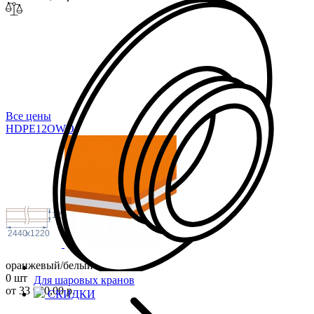
Все цены
HDPE12O
WO
12
2440
x
1220
оранжевый/белый
0 шт
Для шаровых кранов
от 33 900,00 р.
СКИДКИ