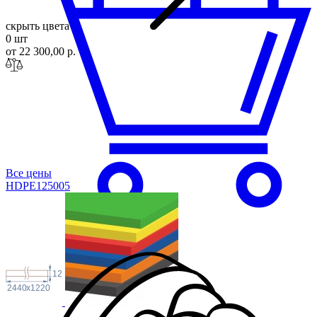
скрыть цвета
0 шт
от 22 300,00 р.
Все цены
HDPE1250
05
12
2440
x
1220