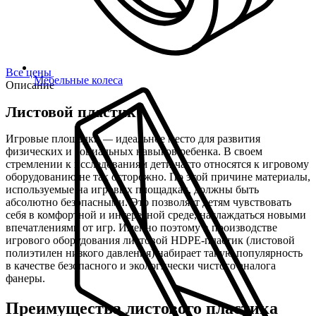
Все цены
Мебельные колеса
Описание
Листовой пластик
Игровые площадки
идеальное место для развития
—
физических и социальных навыков ребенка. В своем
стремлении к исследованиям дети часто относятся к игровому
оборудованию не так осторожно. По этой причине материалы,
используемые на игровых площадках, должны быть
абсолютно безопасными. Это позволяет детям чувствовать
себя в комфортной и интересной среде, наслаждаться новыми
впечатлениями от игр. Именно поэтому в производстве
игрового оборудования листовой HDPE-пластик (листовой
полиэтилен низкого давления) набирает такую популярность
в качестве безопасного и экологически чистого аналога
фанеры.
Преимущества листового пластика