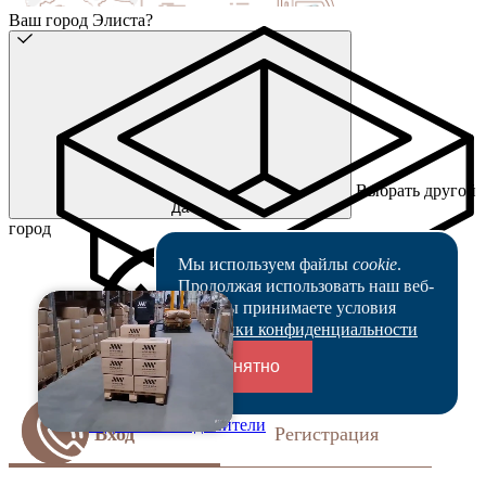
Ваш город Элиста?
Выбрать другой
Да
город
Мы используем файлы
cookie
.
Продолжая использовать наш веб-
сайт, вы принимаете условия
Политики конфиденциальности
Понятно
Переходники и соединители
Вход
Регистрация