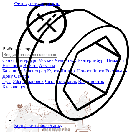
Фетры, войлок, резина
Выберите город
Санкт-Петербург
Москва
Челябинск
Екатеринбург
Нижний
Новгород
Элиста
Алматы
Балашиха
Зеленоград
Курск
Липецк
Новосибирск
Ростов-на-
Дону
Самара
Тула
Уфа
Хабаровск
Чита
Ярославль
Владивосток
Благовещенск
Колпачки на болт/гайку