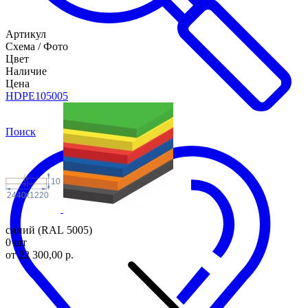
Артикул
Схема / Фото
Цвет
Наличие
Цена
HDPE1050
05
Поиск
10
2440
x
1220
синий (RAL 5005)
0 шт
от 22 300,00 р.