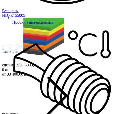
Все цены
HDPE1550
05
Пробки универсальные
15
2440
x
1220
синий (RAL 5005)
0 шт
от 33 400,00 р.
все цвета