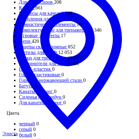
Для балансиров
208
Качели
661
Подвесы для качелей
399
Крепления для качелей
717
Гимнастические элементы
10
Комплектующие для тренажеров
1 346
Игровые элементы
17
Цепи
420
Зацепы скалодромные
852
Метизы для МАФ
12 053
Ручки для тренажеров
23 015
Соединители для труб
1 481
HDPE-пластик
0
Горки пластиковые
0
Горки из нержавеющей стали
0
Батуты
0
Канаты Викинг
0
Сиденья для трибун
0
Для канатных дорог
0
Цвета
черный
0
серый
0
Элиста
белый
0