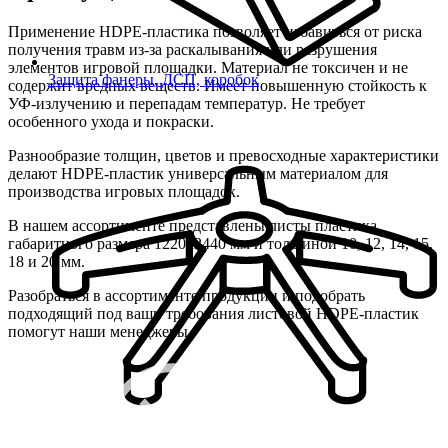
Применение HDPE-пластика позволяет избавиться от риска
получения травм из-за раскалывания или разрушения
элементов игровой площадки. Материал не токсичен и не
Защита фанеры, ДСП, коробок
содержит вредных веществ. Имеет повышенную стойкость к
УФ-излучению и перепадам температур. Не требует
особенного ухода и покраски.
Разнообразие толщин, цветов и превосходные характеристики
делают HDPE-пластик универсальным материалом для
производства игровых площадок.
В нашем ассортименте представлены листы пластика
габаритного размера 1220х2440 мм и толщиной 10, 12, 14, 15,
18 и 20 мм.
Разобраться в ассортименте продукции и подобрать
подходящий под ваши требования листовой HDPE-пластик
помогут наши менеджеры.