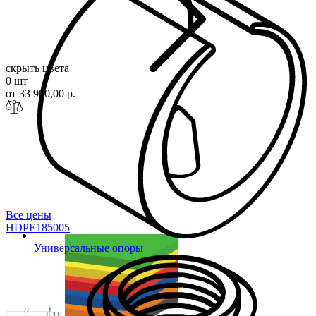
скрыть цвета
0 шт
от 33 900,00 р.
Все цены
HDPE1850
05
Универсальные опоры
18