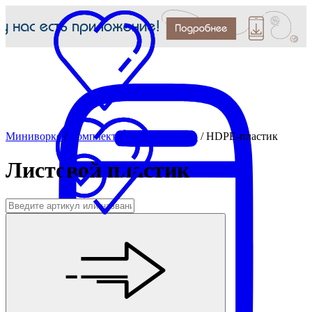
Миниворкс
/
Комплектующие для МАФ
/
HDPE-пластик
Листовой пластик