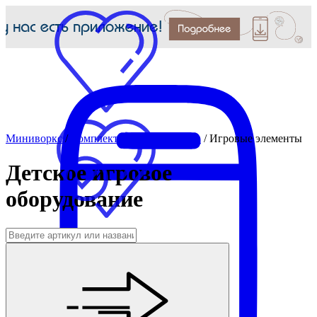
Миниворкс
/
Комплектующие для МАФ
/
Игровые элементы
Детское игровое
оборудование