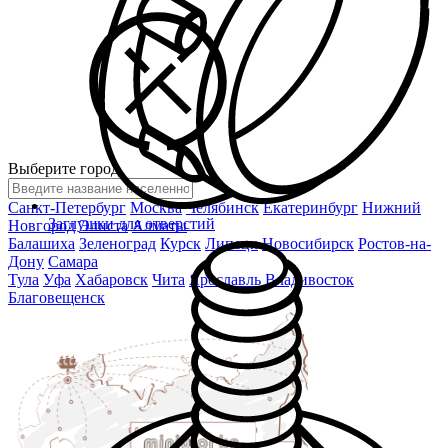
Выберите город
Санкт-Петербург
Москва
Челябинск
Екатеринбург
Нижний
Заглушки для отверстий
Новгород
Элиста
Алматы
Балашиха
Зеленоград
Курск
Липецк
Новосибирск
Ростов-на-
Дону
Самара
Тула
Уфа
Хабаровск
Чита
Ярославль
Владивосток
Благовещенск