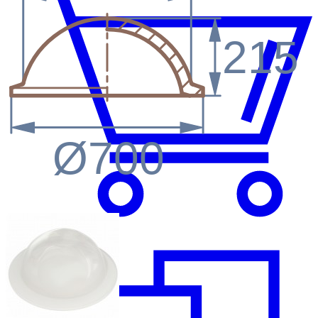
215
Ø700