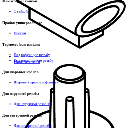
Фиксаторы с гайкой
С гайкой
Пробки универсальные
Пробки
Термостойкие изделия
Под наружную резьбу
Под внутреннюю резьбу
Наконечники
Для шаровых кранов
Шаровых кранов и фланцев
Для наружной резьбы
Для наружной резьбы
Для внутренней резьбы
Для внутренней резьбы