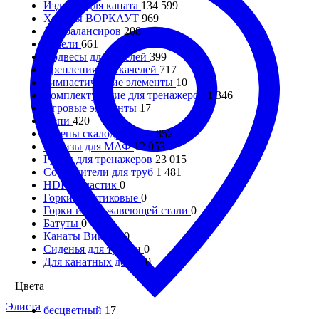
Изделия для каната
134 599
Хомуты ВОРКАУТ
969
Для балансиров
208
Качели
661
Подвесы для качелей
399
Крепления для качелей
717
Гимнастические элементы
10
Комплектующие для тренажеров
1 346
Игровые элементы
17
Цепи
420
Зацепы скалодромные
852
Метизы для МАФ
12 053
Ручки для тренажеров
23 015
Соединители для труб
1 481
HDPE-пластик
0
Горки пластиковые
0
Горки из нержавеющей стали
0
Батуты
0
Канаты Викинг
0
Сиденья для трибун
0
Для канатных дорог
0
Цвета
Элиста
бесцветный
17