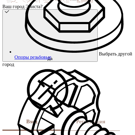
Ваш город Элиста?
Выбрать другой
Опоры резьбовые
Да
город
Вход
Регистрация