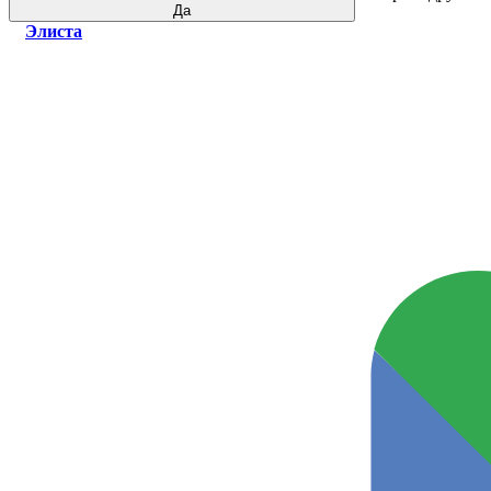
Да
Элиста