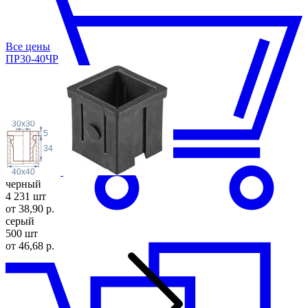
Все цены
ПР30-40ЧР
30x30
5
34
40x40
черный
4 231 шт
от 38,90 р.
серый
500 шт
от 46,68 р.