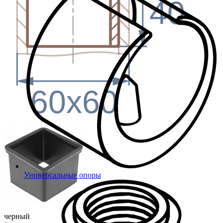
40
60x60
Универсальные опоры
черный