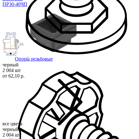
ПР30-40ЧП
30x30
26
40x40
Опоры резьбовые
черный
2 004 шт
от 62,10 р.
все цвета
черный
2 004 шт