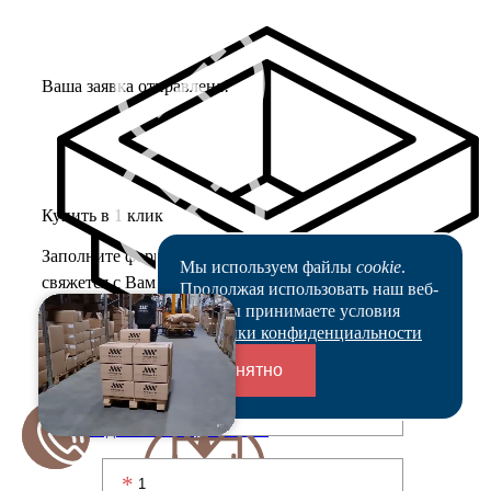
Ваша заявка отправлена!
Купить в 1 клик
Заполните форму, и наш менеджер
Мы используем файлы
cookie
.
свяжется с Вами в ближайшее время
Продолжая использовать наш веб-
сайт, вы принимаете условия
Политики конфиденциальности
Понятно
Переходники и соединители