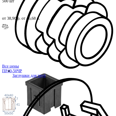
500 шт
от 38,90 р.
от 46,68 р.
Все цены
ПР40-50ЧР
Заглушки для труб
40x40
7
41
50x50