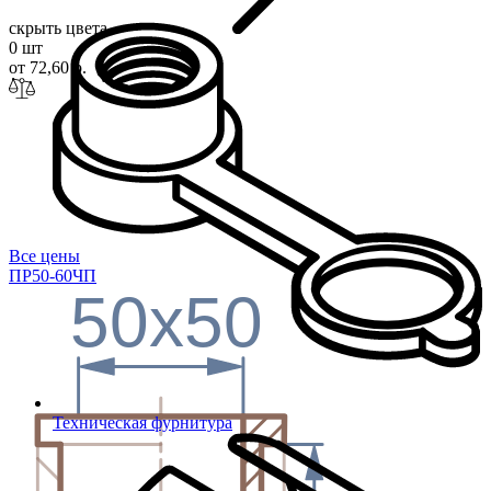
скрыть цвета
0 шт
от 72,60 р.
Все цены
ПР50-60ЧП
50x50
Техническая фурнитура