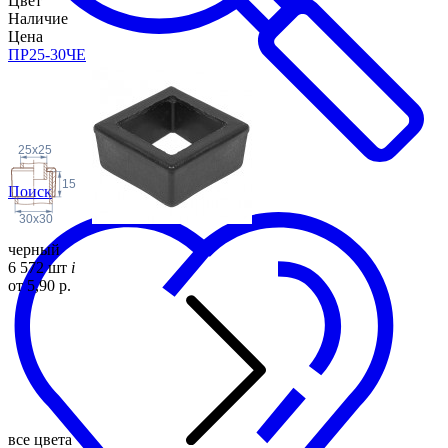
Цвет
Наличие
Цена
ПР25-30ЧЕ
25x25
15
Поиск
30x30
черный
6 572 шт
i
от 5,90 р.
все цвета