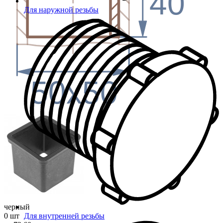
40
Для наружной резьбы
50x50
черный
0 шт
Для внутренней резьбы