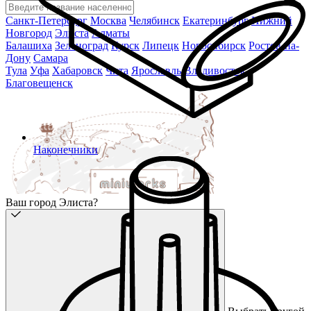
Санкт-Петербург
Москва
Челябинск
Екатеринбург
Нижний
Новгород
Элиста
Алматы
Балашиха
Зеленоград
Курск
Липецк
Новосибирск
Ростов-на-
Дону
Самара
Тула
Уфа
Хабаровск
Чита
Ярославль
Владивосток
Благовещенск
Наконечники
Ваш город Элиста?