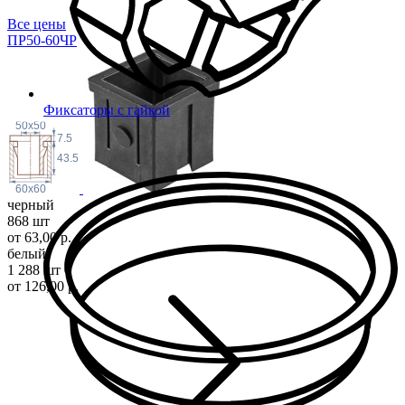
Все цены
ПР50-60ЧР
Фиксаторы с гайкой
50x50
7.5
43.5
60x60
черный
868 шт
от 63,00 р.
белый
1 288 шт
от 126,00 р.