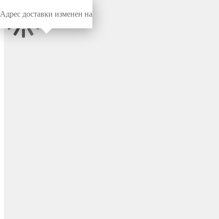
Адрес доставки изменен на
Миниворкс
/
Заглушки для труб
/
Круглые
Заглушка пластиковая
круглая Ø14 мм, с плоской
шляпкой, серия ILT, стенка
1.0-2.0 мм, цвет черный –
ILT14