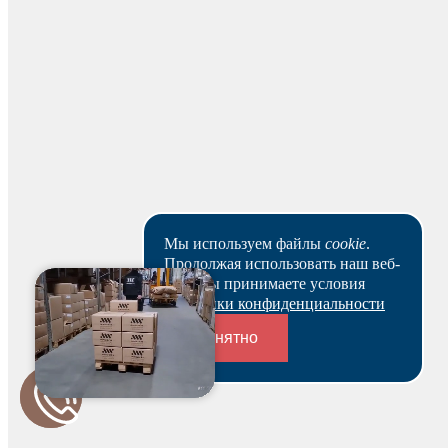
рабочих дней.
Скачать реквизиты
Наши клиенты или очень заняты, или в поисках Музы.
Пока они не успели оставить отзыв на данный товар.
Мы используем файлы
cookie
.
Продолжая использовать наш веб-
сайт, вы принимаете условия
Политики конфиденциальности
Понятно
Будьте первым и получите бонус!
Переходники и соединители