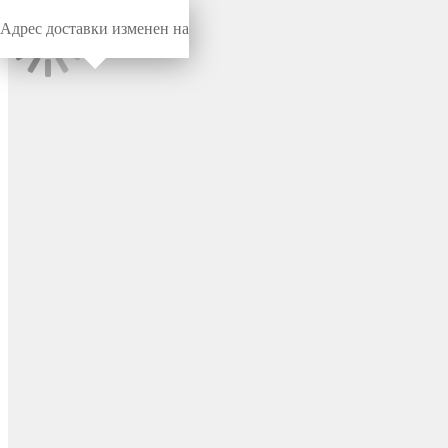
Адрес доставки изменен на
Миниворкс
/
Заглушки для труб
/
Круглые
Заглушка пластиковая
круглая Ø42, сферическая,
серия ILTT, стенка 1.5-2.5
мм, цвет черный – ILTT42